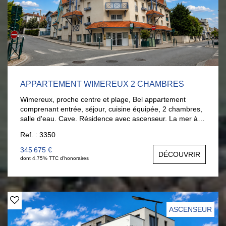
APPARTEMENT WIMEREUX 2 CHAMBRES
Wimereux, proche centre et plage, Bel appartement
comprenant entrée, séjour, cuisine équipée, 2 chambres,
salle d'eau. Cave. Résidence avec ascenseur. La mer à
pieds.... Pour visiter, appelez-moi au 06.11.25.70.67.
Ref. : 3350
Nathalie Briançon
345 675 €
DÉCOUVRIR
dont 4.75% TTC d'honoraires
ASCENSEUR