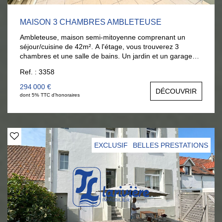
MAISON 3 CHAMBRES AMBLETEUSE
Ambleteuse, maison semi-mitoyenne comprenant un
séjour/cuisine de 42m². A l'étage, vous trouverez 3
chambres et une salle de bains. Un jardin et un garage
complètent ce bien qui saura vous séduire par sa
Ref. : 3358
luminosité. Aucun travaux. A visiter rapidement :
03.21.32.42.67. AGENCE LARIVIERE WIMEREUX
294 000 €
DÉCOUVRIR
dont 5% TTC d'honoraires
EXCLUSIF
BELLES PRESTATIONS