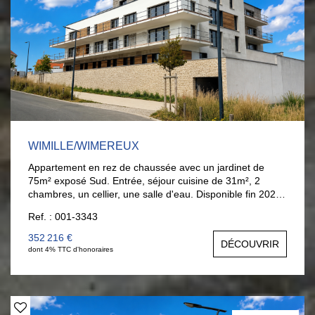
WIMILLE/WIMEREUX
Appartement en rez de chaussée avec un jardinet de
75m² exposé Sud. Entrée, séjour cuisine de 31m², 2
chambres, un cellier, une salle d'eau. Disponible fin 2026.
La mer à pieds... AGENCE LARIVIERE WIMEREUX :
Ref. : 001-3343
03.21.32.42.67. Garage en supplément : 26 000 €
352 216 €
DÉCOUVRIR
dont 4% TTC d'honoraires