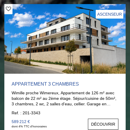
ASCENSEUR
APPARTEMENT 3 CHAMBRES
Wimille proche Wimereux, Appartement de 126 m² avec
balcon de 22 m² au 2ème étage. Séjour/cuisine de 50m²,
3 chambres, 2 wc, 2 salles d'eau, cellier. Garage en
supplément 26 000 € Disponible en fin d'année. Plage de
Ref. : 201-3343
Wimereux à pieds. AGENCE LARIVIERE WIMEREUX
03.21.32.42.67.
589 212 €
DÉCOUVRIR
dont 4% TTC d'honoraires