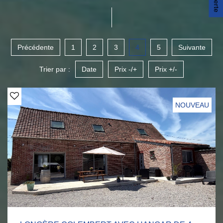
Précédente
1
2
3
4
5
Suivante
Trier par :
Date
Prix -/+
Prix +/-
NOUVEAU