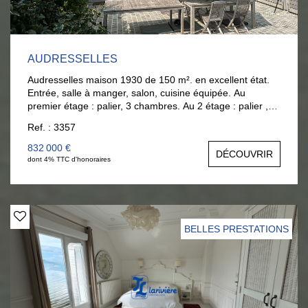
AUDRESSELLES
Audresselles maison 1930 de 150 m². en excellent état.
Entrée, salle à manger, salon, cuisine équipée. Au
premier étage : palier, 3 chambres. Au 2 étage : palier ,2
chambres, salle d'eau et salle de bains wc. Sous- sol
Ref. : 3357
,buanderie. Terrasse et jardin clos. EXCLUSIVITE Tél : 06
377 372 00 Anouck BOULOY
832 000 €
DÉCOUVRIR
dont 4% TTC d'honoraires
BELLES PRESTATIONS