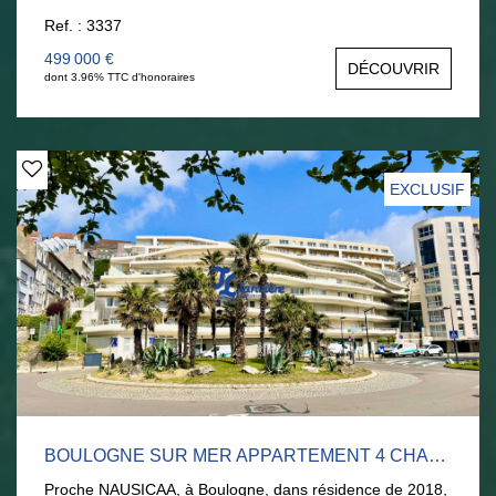
Jardin clos exposé sud. Parkings et garage. Excellent
Ref. : 3337
état. Tél : 06 377 372 00 Anouck BOULOY
499 000 €
DÉCOUVRIR
dont 3.96% TTC d'honoraires
EXCLUSIF
BOULOGNE SUR MER APPARTEMENT 4 CHAMBRES + TERRASSE DE 90M²
Proche NAUSICAA, à Boulogne, dans résidence de 2018,