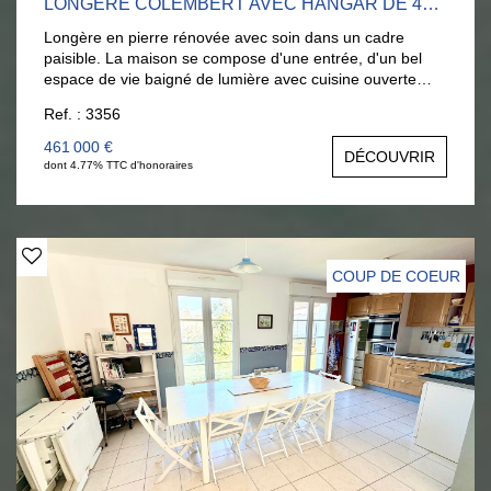
LONGÈRE COLEMBERT AVEC HANGAR DE 400M²
Longère en pierre rénovée avec soin dans un cadre
paisible. La maison se compose d'une entrée, d'un bel
espace de vie baigné de lumière avec cuisine ouverte
moderne et équipée, d'une grande salle de bains
Ref. : 3356
(baignoire et douche), d'un WC séparé et d'une
buanderie. À l'étage, un palier dessert un WC
461 000 €
DÉCOUVRIR
supplémentaire et trois chambres, dont une douche. A
dont 4.77% TTC d'honoraires
l'extérieur, un hangar de 400m², deux garages et 4
dépendances. La propriété possède un terrain de 1,4
hectare, parfaitement adapté à un projet équestre,
animalier ou de loisirs. DPE en C. Si vous souhaitez
visiter, vous pouvez contacter Justine Briançon au
COUP DE COEUR
06.20.11.66.52.