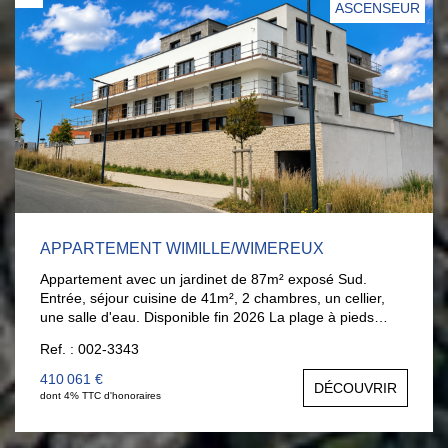
ASCENSEUR
APPARTEMENT WIMILLE/WIMEREUX
Appartement avec un jardinet de 87m² exposé Sud.
Entrée, séjour cuisine de 41m², 2 chambres, un cellier,
une salle d'eau. Disponible fin 2026 La plage à pieds
Possibilité local pour profession libérale. Garage en
Ref. : 002-3343
supplément : 26 000 €
410 061 €
DÉCOUVRIR
dont 4% TTC d'honoraires