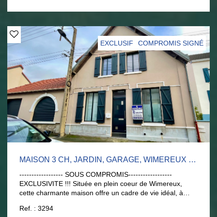
EXCLUSIF
COMPROMIS SIGNÉ
MAISON 3 CH, JARDIN, GARAGE, WIMEREUX CENTRE
------------------ SOUS COMPROMIS------------------
EXCLUSIVITE !!! Située en plein coeur de Wimereux,
cette charmante maison offre un cadre de vie idéal, à
proximité immédiate des commerces et de la plage. Elle
Ref. : 3294
se compose au rez-de-chaussée : - d'une entrée avec