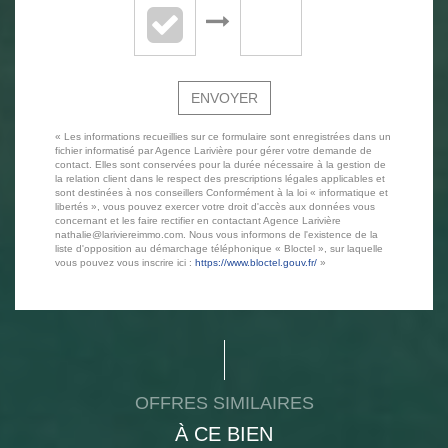
ENVOYER
« Les informations recueillies sur ce formulaire sont enregistrées dans un
fichier informatisé par Agence Larivière pour gérer votre demande de
contact. Elles sont conservées pour la durée nécessaire à la gestion de
la relation client dans le respect des prescriptions légales applicables et
sont destinées à nos conseillers Conformément à la loi « informatique et
libertés », vous pouvez exercer votre droit d'accès aux données vous
concernant et les faire rectifier en contactant Agence Larivière
nathalie@lariviereimmo.com. Nous vous informons de l'existence de la
liste d'opposition au démarchage téléphonique « Bloctel », sur laquelle
vous pouvez vous inscrire ici :
https://www.bloctel.gouv.fr/
»
OFFRES SIMILAIRES
À CE BIEN