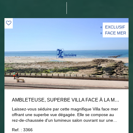
EXCLUSIF
FACE MER
AMBLETEUSE, SUPERBE VILLA FACE À LA MER, 6 CHAMBRES.
Laissez-vous séduire par cette magnifique Villa face mer
offrant une superbe vue dégagée. Elle se compose au
rez-de-chaussée d'un lumineux salon ouvrant sur une
terrasse face à la mer, d'une salle à manger, ainsi que
Ref. : 3366
d'une cuisine entièrement équipée avec accès à une