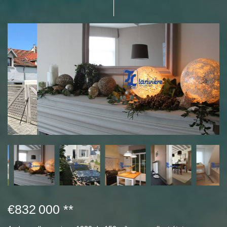
€832 000
**