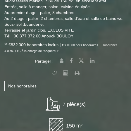
Audresselles maison 1930 de 150 m². en excellent état.
Entrée, salle à manger, salon, cuisine équipée.
Au premier étage : palier, 3 chambres.
Au 2 étage : palier ,2 chambres, salle d'eau et salle de bains wc.
Sous- sol ,buanderie.
Terrasse et jardin clos. EXCLUSIVITE
Tél : 06 377 372 00 Anouck BOULOY
** €832 000
honoraires inclus
|
|
€800 000
hors honoraires
Honoraires :
4.00% TTC à la charge de l'acquéreur
Partager :
Nos honoraires
7 pièce(s)
150 m²