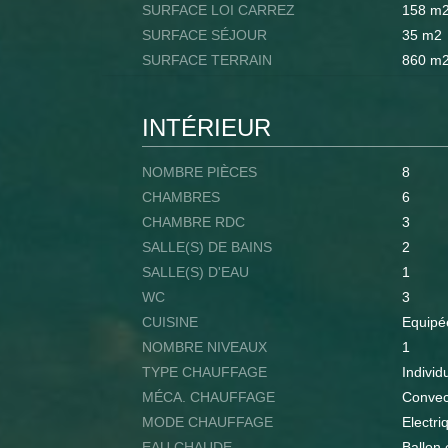
SURFACE LOI CARREZ
158 m
SURFACE SÉJOUR
35 m2
SURFACE TERRAIN
860 m
INTÉRIEUR
NOMBRE PIÈCES
8
CHAMBRES
6
CHAMBRE RDC
3
SALLE(S) DE BAINS
2
SALLE(S) D'EAU
1
WC
3
CUISINE
Equipé
NOMBRE NIVEAUX
1
TYPE CHAUFFAGE
Individ
MÉCA. CHAUFFAGE
Convec
MODE CHAUFFAGE
Electri
EAU CHAUDE
Ballon 