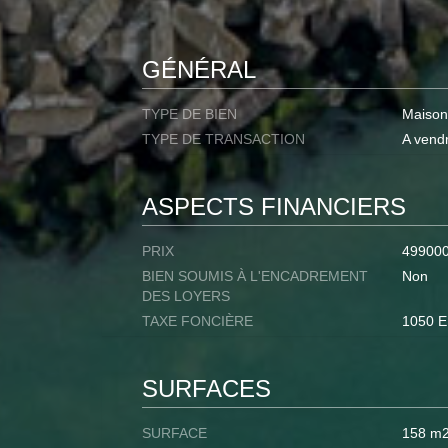
GÉNÉRAL
TYPE DE BIEN
Maison
TYPE DE TRANSACTION
A vend
ASPECTS FINANCIERS
PRIX
49900
BIEN SOUMIS À L'ENCADREMENT
Non
DES LOYERS
TAXE FONCIÈRE
1050 
SURFACES
SURFACE
158 m