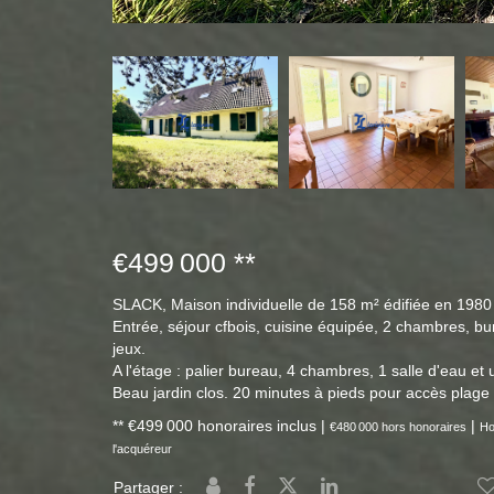
€499 000
**
SLACK, Maison individuelle de 158 m² édifiée en 1980
Entrée, séjour cfbois, cuisine équipée, 2 chambres, bur
jeux.
A l'étage : palier bureau, 4 chambres, 1 salle d'eau et 
Beau jardin clos. 20 minutes à pieds pour accès plage 
** €499 000
honoraires inclus
|
|
€480 000
hors honoraires
Ho
l'acquéreur
Partager :