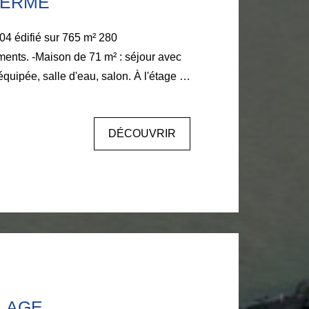
FERME
 édifié sur 765 m² 280
son de 71 m² : séjour avec
équipée, salle d'eau, salon. À l'étage :
e maison 125 m²
isine équipée, salon, salle d'eau, WC.
DÉCOUVRIR
au, -Une maison de 122 m²
e 73 m², cuisine, salle d'eau. À l'étage
ie, jardin clos, parking, chaufferie.
cances, résidence avec bureau.
é. Anouck BOULOY Tél : 06 377 372 00
mo.com
LLAGE