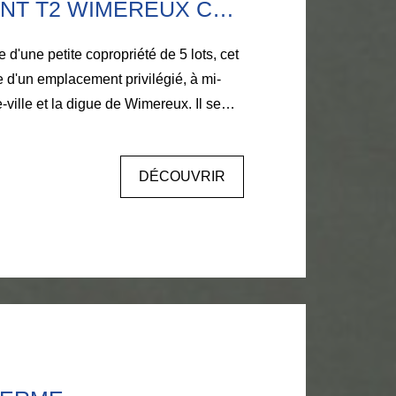
APPARTEMENT T2 WIMEREUX CENTRE
 d'une petite copropriété de 5 lots, cet
 d'un emplacement privilégié, à mi-
-ville et la digue de Wimereux. Il se
e équipée, d'un séjour lumineux, d'une
, d'un dressing et d'une chambre. Un
DÉCOUVRIR
alliant confort et luminosité. Pour
.42.67. AGENCE LARIVIERE WIMEREUX