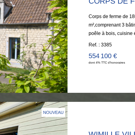
CORPS DE 
Corps de ferme de 1804
m²,comprenant 3 bâtiments. -Mai
poêle à bois, cuisine 
palier, grenier et une chambre. -Un
Ref. : 3385
comprenant séjour, cu
554 100 €
À l'étage : 2 chambres et salle d'e
dont 4% TTC d'honoraires
comprenant un salon d
: une chambre. Buander
Cour boisée. parkings. Charme, excellent état, gros potentiel
: gîtes, maison de va
Rénovation de qualit
anouck@lariviereim
NOUVEAU
WIMILLE VI