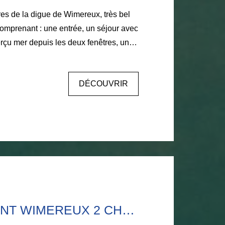
es de la digue de Wimereux, très bel
omprenant : une entrée, un séjour avec
rçu mer depuis les deux fenêtres, un
 de bain et deux chambres en enfilade.
oisième étage d'une petite résidence
DÉCOUVRIR
 bénévole. Agence LARIVIERE
 0620116652
APPARTEMENT WIMEREUX 2 CHAMBRES