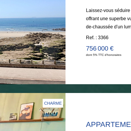
Laissez-vous séduire 
offrant une superbe 
de-chaussée d'un lum
face à la mer, d'une s
Ref. : 3366
entièrement équipée 
756 000 €
l'arrière. 1er étage :
dont 5% TTC d'honoraires
d'eau privative, ains
une chambre face mer 
autre chambre. 3ème 
avec douche et WC, 
supplémentaire. Grand
profiter pleinement de
CHARME
EXCLUSIVITE... Pour o
Nathalie Briançon : 0