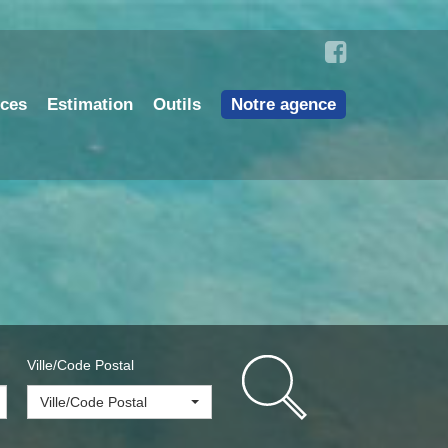
nces
Estimation
Outils
Notre agence
Ville/Code Postal
Ville/Code Postal