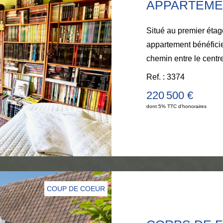
Situé au premier étage
appartement bénéficie
chemin entre le centre
compose d'une cuisin
Ref. : 3374
salle de bain avec WC
220 500 €
bien agréable à vivre, 
dont 5% TTC d'honoraires
visiter : 03.21.32
COUP DE COEUR