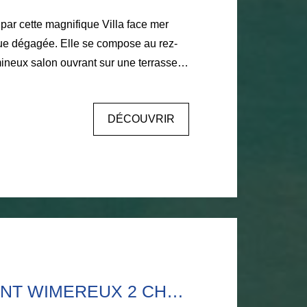
par cette magnifique Villa face mer
vue dégagée. Elle se compose au rez-
ineux salon ouvrant sur une terrasse
alle à manger, ainsi que d'une cuisine
avec accès à une seconde terrasse à
DÉCOUVRIR
 une chambre face à la mer et sa salle
i qu'une seconde chambre. 2ème étage :
et salle d'eau, un dressing, et une
étage : une grande chambre face mer
une mezzanine, et une chambre
 sous-sol... Un bien rare, idéal pour
 la mer... Excellent DPE.
rganiser une visite : Contact direct :
6.11.25.70.67.
APPARTEMENT WIMEREUX 2 CHAMBRES