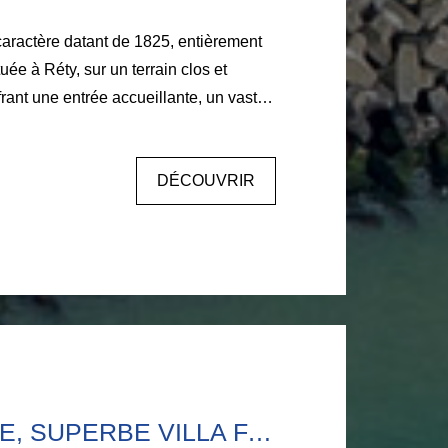
aractère datant de 1825, entièrement
r un terrain clos et
rant une entrée accueillante, un vaste
ois, une cuisine équipée, un salon
inée, un bureau ou chambre. A l'étage
DÉCOUVRIR
es, une salle de bains, des mezzanines.
 une grande dépendance de 175 m²,
très beaux volumes, beaucoup de
ent état général. AGENCE LARIVIERE
42.67.
AMBLETEUSE, SUPERBE VILLA FACE À LA MER, 6 CHAMBRES.