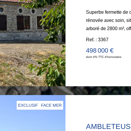
Superbe fermette de c
rénovée avec soin, située à Réty, su
arboré de 2800 m², off
séjour avec poêle à b
Ref. : 3367
chaleureux avec chem
498 000 €
: trois belles chambr
dont 4% TTC d'honoraires
Un garage de 35 m² ,
une cave voûtée, de 
charme et un excell
WIMEREUX 03.21.32.
EXCLUSIF
FACE MER