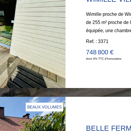
Wimille proche de Wimereux , Au coeur du village, Maison
de 255 m² proche de la plage. Entrée, salon, séjour, cuisine
équipée, une chambre cfb, sa
mezzanine. Au 1 étage
Ref. : 3371
salle de bains, buande
748 800 €
chambres, salle de bai
dont 4% TTC d'honoraires
garage. Excellent état. Rénov
BOULOY Tél : 06
BEAUX VOLUMES