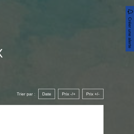
Créer une alerte
X
Trier par :
Date
Prix -/+
Prix +/-