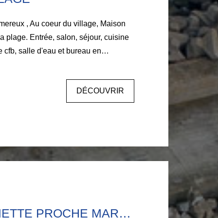
lle d'eau et bureau en
 : palier, 3 chambres, salle d'eau,
rie, dressing. Au 2 étage : palier, 2
DÉCOUVRIR
ns, salle de cinéma. Jardin clos, spa,
ée en 2008 . Visite : Anouck
 377 372 00
BELLE FERMETTE PROCHE MARQUISE