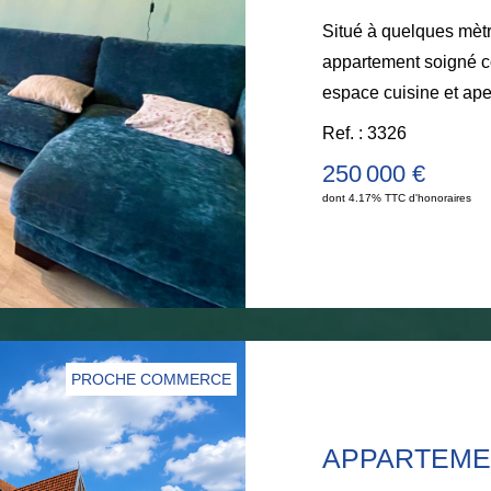
Situé à quelques mètr
appartement soigné c
espace cuisine et ape
WC séparé, une salle
Ref. : 3326
Pas de travaux. Au tr
250 000 €
familiale, gérée par un syndic
dont 4.17% TTC d'honoraires
- Justine Briançon -
PROCHE COMMERCE