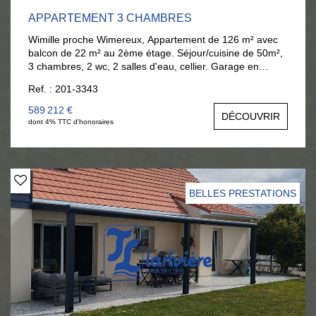
APPARTEMENT 3 CHAMBRES
Wimille proche Wimereux, Appartement de 126 m² avec
balcon de 22 m² au 2ème étage. Séjour/cuisine de 50m²,
3 chambres, 2 wc, 2 salles d'eau, cellier. Garage en
supplément 26 000 € Disponible en fin d'année. Plage de
Ref. : 201-3343
Wimereux à pieds. AGENCE LARIVIERE WIMEREUX
03.21.32.42.67.
589 212 €
DÉCOUVRIR
dont 4% TTC d'honoraires
BELLES PRESTATIONS