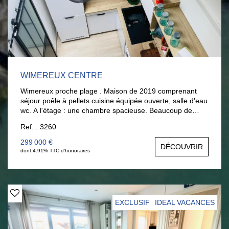
WIMEREUX CENTRE
Wimereux proche plage . Maison de 2019 comprenant
séjour poêle à pellets cuisine équipée ouverte, salle d'eau
wc. A l'étage : une chambre spacieuse. Beaucoup de
charme, excellent état, idéal résidence secondaire.
Ref. : 3260
Possible location saisonnière. Bien recherché, contactez-
moi vite ! Visite sur rdv Anouck Bouloy Tél : 06 377 372
299 000 €
DÉCOUVRIR
00 anouck@lariviereimmo.com
dont 4.91% TTC d'honoraires
EXCLUSIF
IDEAL VACANCES