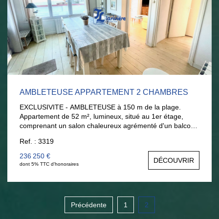
AMBLETEUSE APPARTEMENT 2 CHAMBRES
EXCLUSIVITE - AMBLETEUSE à 150 m de la plage.
Appartement de 52 m², lumineux, situé au 1er étage,
comprenant un salon chaleureux agrémenté d'un balcon,
une salle à manger conviviale dotée d'un coin cuisine, 2
Ref. : 3319
chambres, une salle d'eau, toilettes séparés. Une cave
ainsi qu'un parking privé sécurisé. Une petite résidence,
236 250 €
DÉCOUVRIR
garantissant des charges réduites, grâce au syndic
dont 5% TTC d'honoraires
bénévole, et une ambiance paisible. La mer à pieds. Pour
plus d'informations ou pour planifier une visite, contactez
Justine au 06.20.11.66.52. Votre nouveau chez-vous vous
attend !
Précédente
1
2