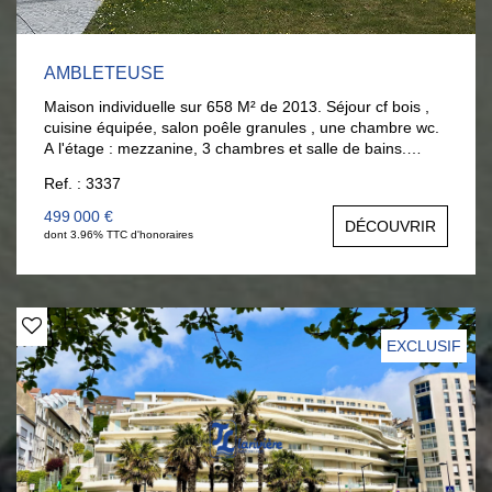
AMBLETEUSE
Maison individuelle sur 658 M² de 2013. Séjour cf bois ,
cuisine équipée, salon poêle granules , une chambre wc.
A l'étage : mezzanine, 3 chambres et salle de bains.
Jardin clos exposé sud. Parkings et garage. Excellent
Ref. : 3337
état. Tél : 06 377 372 00 Anouck BOULOY
499 000 €
DÉCOUVRIR
dont 3.96% TTC d'honoraires
EXCLUSIF