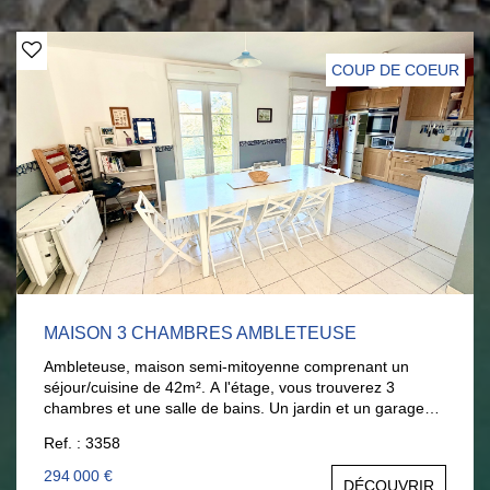
étage : une grande chambre face mer avec douche et
WC, une mezzanine, et une chambre supplémentaire.
Grand sous-sol... Un bien rare, idéal pour profiter
COUP DE COEUR
pleinement de la mer... Excellent DPE. EXCLUSIVITE...
Pour organiser une visite : Contact direct : Nathalie
Briançon : 06.11.25.70.67.
MAISON 3 CHAMBRES AMBLETEUSE
Ambleteuse, maison semi-mitoyenne comprenant un
séjour/cuisine de 42m². A l'étage, vous trouverez 3
chambres et une salle de bains. Un jardin et un garage
complètent ce bien qui saura vous séduire par sa
Ref. : 3358
luminosité. Aucun travaux. A visiter rapidement :
03.21.32.42.67. AGENCE LARIVIERE WIMEREUX
294 000 €
DÉCOUVRIR