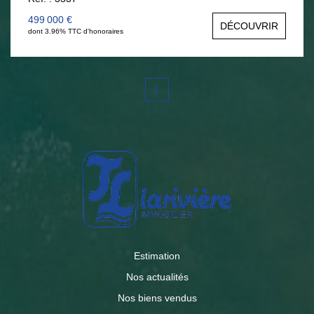
état. Tél : 06 377 372 00 Anouck BOULOY
499 000 €
DÉCOUVRIR
dont 3.96% TTC d'honoraires
1
Estimation
Nos actualités
Nos biens vendus