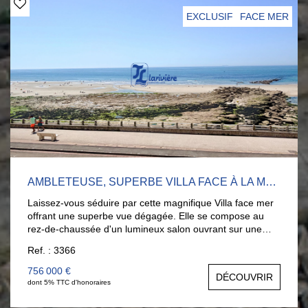
EXCLUSIF
FACE MER
AMBLETEUSE, SUPERBE VILLA FACE À LA MER, 6 CHAMBRES.
Laissez-vous séduire par cette magnifique Villa face mer
offrant une superbe vue dégagée. Elle se compose au
rez-de-chaussée d'un lumineux salon ouvrant sur une
terrasse face à la mer, d'une salle à manger, ainsi que
Ref. : 3366
d'une cuisine entièrement équipée avec accès à une
seconde terrasse à l'arrière. 1er étage : une chambre
756 000 €
DÉCOUVRIR
face à la mer et sa salle d'eau privative, ainsi qu'une
dont 5% TTC d'honoraires
seconde chambre. 2ème étage : une chambre face mer
et salle d'eau, un dressing, et une autre chambre. 3ème