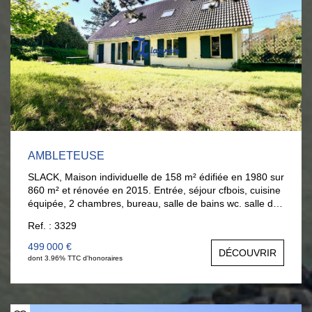
AMBLETEUSE
SLACK, Maison individuelle de 158 m² édifiée en 1980 sur
860 m² et rénovée en 2015. Entrée, séjour cfbois, cuisine
équipée, 2 chambres, bureau, salle de bains wc. salle de
jeux. A l'étage : palier bureau, 4 chambres, 1 salle d'eau
Ref. : 3329
et une salle de bains. Beau jardin clos. 20 minutes à pieds
pour accès plage et 9 mn en vélo.
499 000 €
DÉCOUVRIR
dont 3.96% TTC d'honoraires