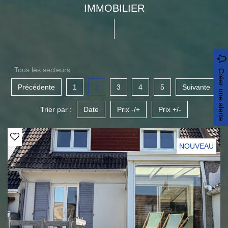
IMMOBILIER
Tous les secteurs
Créer une alerte
Précédente
1
2
3
4
5
Suivante
Trier par :
Date
Prix -/+
Prix +/-
NOUVEAU