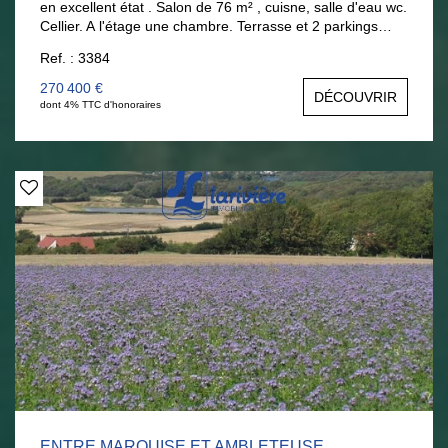
en excellent état . Salon de 76 m² , cuisne, salle d'eau wc.
Cellier. A l'étage une chambre. Terrasse et 2 parkings
Possibilité de créer 50 m² de plancher à l'étage. Visite sur
Ref. : 3384
rendez vous Tél : 06 377 372 00 Anouck BOULOY
270 400 €
DÉCOUVRIR
dont 4% TTC d'honoraires
ENTRE MARQUISE ET AMBLETEUSE