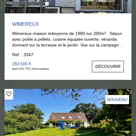
WIMEREUX
Wimereux maison mitoyenne de 1980 sur 200m² . Séjour
avec poêle à pellets, cuisine équipée ouverte, véranda
donnant sur la terrasse et le jardin. Vue sur la campagne.
A l'étage : 3 chambres et salle de bains. Combles
Ref. : 3347
aménagés. Jardin et garage. Pour visiter AGENCE
LARIVIERE 03.21.32.42.67.
283 500 €
DÉCOUVRIR
dont 5% TTC d'honoraires
NOUVEAU