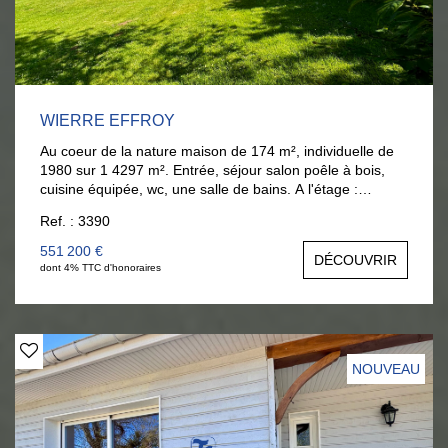
WIERRE EFFROY
Au coeur de la nature maison de 174 m², individuelle de
1980 sur 1 4297 m². Entrée, séjour salon poêle à bois,
cuisine équipée, wc, une salle de bains. A l'étage :
mezzanine, 5 chambres et salle d'eau avec wc, dressing.
Ref. : 3390
Garage de 44 M² et parkings. Au fond du jardin , une
maison de 39 m² comprenant salon, cuisine équipée, une
551 200 €
DÉCOUVRIR
chambre et salle d'eau wc. A l'étage : une chambre.
dont 4% TTC d'honoraires
Atelier. Jardin avec arbres fruitiers et bois d'agrément. 10
km de la mer. Visites : Tél : 06 377 372 00
anouck@lariviereimmo.com
NOUVEAU