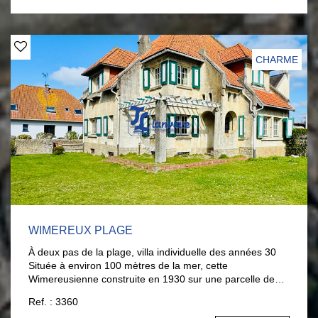
CHARME
WIMEREUX PLAGE
À deux pas de la plage, villa individuelle des années 30
Située à environ 100 mètres de la mer, cette
Wimereusienne construite en 1930 sur une parcelle de
713 m² offre au rez-de-chaussée : une entrée, un salon
Ref. : 3360
avec cheminée feu de bois, une salle à manger, une