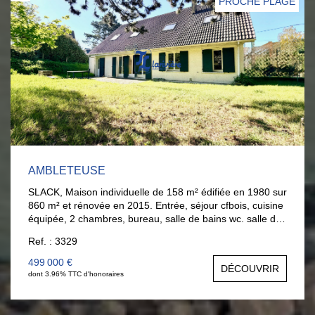
PROCHE PLAGE
Nathalie Briançon au 06.11.25.70.67.
AMBLETEUSE
SLACK, Maison individuelle de 158 m² édifiée en 1980 sur
860 m² et rénovée en 2015. Entrée, séjour cfbois, cuisine
équipée, 2 chambres, bureau, salle de bains wc. salle de
jeux. A l'étage : palier bureau, 4 chambres, 1 salle d'eau
Ref. : 3329
et une salle de bains. Beau jardin clos. 20 minutes à pieds
pour accès plage et 9 mn en vélo.
499 000 €
DÉCOUVRIR
dont 3.96% TTC d'honoraires