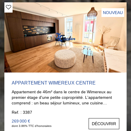
NOUVEAU
APPARTEMENT WIMEREUX CENTRE
Appartement de 46m² dans le centre de Wimereux au
premier étage d'une petite copropriété. L'appartement
comprend : un beau séjour lumineux, une cuisine
équipée, une chambre, une salle d'eau, et WC séparés.
Ref. : 3387
Séjour exposé Ouest. Pour plus de renseignements, vous
pouvez contacter Justine Briançon au 06.20.11.66.52.
269 000 €
DÉCOUVRIR
dont 3.86% TTC d'honoraires