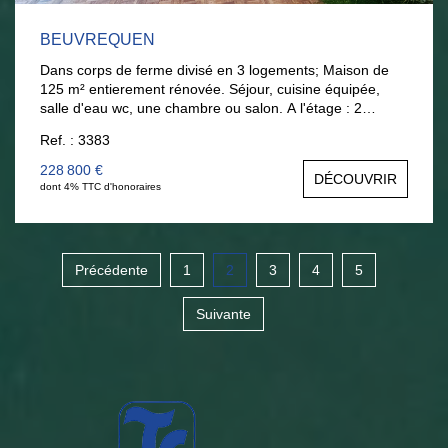
BEUVREQUEN
Dans corps de ferme divisé en 3 logements; Maison de
125 m² entierement rénovée. Séjour, cuisine équipée,
salle d'eau wc, une chambre ou salon. A l'étage : 2
chambres et salle d'eau. Terrasse et 1 parking et un
Ref. : 3383
garage ; Excellent état . Tél : 06 377 372 00
anouck@lariviereimmo.com Visite sur rdv.
228 800 €
DÉCOUVRIR
dont 4% TTC d'honoraires
Précédente
1
2
3
4
5
Suivante