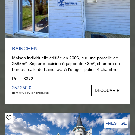
BAINGHEN
Maison individuelle édifiée en 2006, sur une parcelle de
2585m². Séjour et cuisine équipée de 43m², chambre ou
bureau, salle de bains, wc. A l'étage : palier, 4 chambres.
Garage 62 m² et parking extérieur. Jardin. Vue dégagée
Ref. : 3372
sur la campagne.
257 250 €
DÉCOUVRIR
dont 5% TTC d'honoraires
PRESTIGE