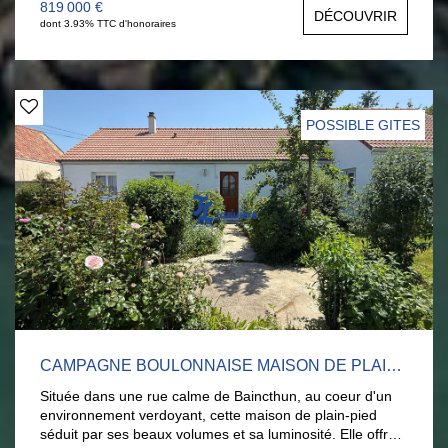
cuisine, une chambre (ou bureau) ainsi qu'une salle de
819 000 €
DÉCOUVRIR
bains et wc. À l'étage vous trouverez 5 chambres et un wc
dont 3.93% TTC d'honoraires
La maison dispose également d'un sous-sol complet, d'un
garage et d'un jardin clos. Quelques travaux sont à
prévoir. AGENCE LARIVIERE WIMEREUX :
03.21.32.42.67.
POSSIBLE GITES
CAMPAGNE BOULONNAISE MAISON DE PLAIN-PIED + GÎTE
Située dans une rue calme de Baincthun, au coeur d'un
environnement verdoyant, cette maison de plain-pied
séduit par ses beaux volumes et sa luminosité. Elle offre