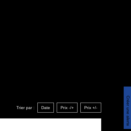
Créer une alerte
Trier par :
Date
Prix -/+
Prix +/-