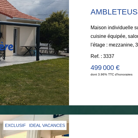
AMBLETEUS
Maison individuelle sur 658 M²
cuisine équipée, salon 
l'étage : mezzanine, 3 c
clos exposé sud. Parkings et garage
Ref. : 3337
377 372 00 Anouck
499 000 €
dont 3.96% TTC d'honoraires
EXCLUSIF
IDEAL VACANCES