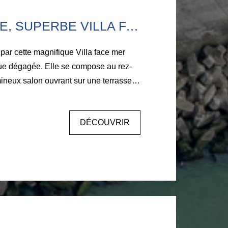
AMBLETEUSE, SUPERBE VILLA FACE À LA MER, 6 CHAMBRES.
par cette magnifique Villa face mer
vue dégagée. Elle se compose au rez-
ineux salon ouvrant sur une terrasse
alle à manger, ainsi que d'une cuisine
avec accès à une seconde terrasse à
DÉCOUVRIR
 une chambre face à la mer et sa salle
i qu'une seconde chambre. 2ème étage :
et salle d'eau, un dressing, et une
étage : une grande chambre face mer
une mezzanine, et une chambre
 sous-sol... Un bien rare, idéal pour
 la mer... Excellent DPE.
rganiser une visite : Contact direct :