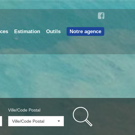
nces
Estimation
Outils
Notre agence
Ville/Code Postal
Ville/Code Postal