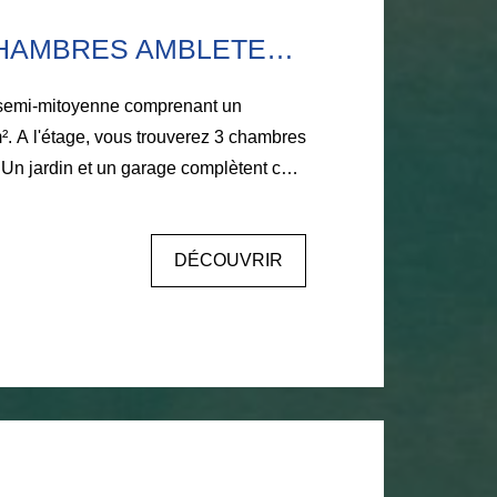
6.11.25.70.67.
MAISON 3 CHAMBRES AMBLETEUSE
semi-mitoyenne comprenant un
². A l'étage, vous trouverez 3 chambres
. Un jardin et un garage complètent ce
éduire par sa luminosité. Aucun
pidement : 03.21.32.42.67. AGENCE
DÉCOUVRIR
EUX