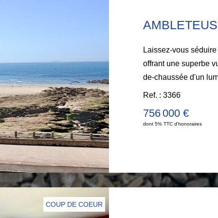
Laissez-vous séduire 
offrant une superbe 
de-chaussée d'un lum
face à la mer, d'une s
Ref. : 3366
entièrement équipée 
756 000 €
l'arrière. 1er étage :
dont 5% TTC d'honoraires
d'eau privative, ains
une chambre face mer 
autre chambre. 3ème 
avec douche et WC, 
supplémentaire. Grand
profiter pleinement de
COUP DE COEUR
EXCLUSIVITE... Pour o