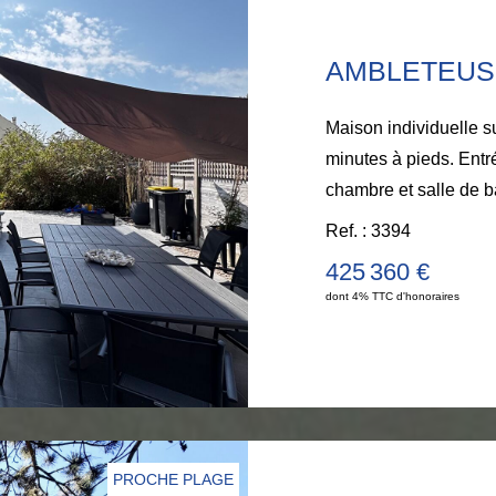
AMBLETEUS
Maison individuelle sur 353 m² à 900 m de la plage, soit 14
minutes à pieds. Entr
chambre et salle de bains. WC; A l''étage
bureau . Sous comble
Ref. : 3394
dépendance, un garage. Une terrasse et un jard
425 360 €
Commerces à proximité. Visites : Tél : Anouck BO
dont 4% TTC d'honoraires
377 372 00
PROCHE PLAGE