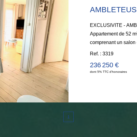
EXCLUSIVITE - AMBL
Appartement de 52 m²,
comprenant un salon 
une salle à manger co
Ref. : 3319
chambres, une salle d
236 250 €
qu'un parking privé s
dont 5% TTC d'honoraires
garantissant des char
bénévole, et une ambi
plus d'informations ou
Justine au 06.20.11.
attend !
1