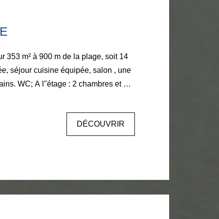
E
ée, séjour cuisine équipée, salon , une
 : 2 chambres et un
s : un grande chambre . Une
in clos.
DÉCOUVRIR
ULOY 06