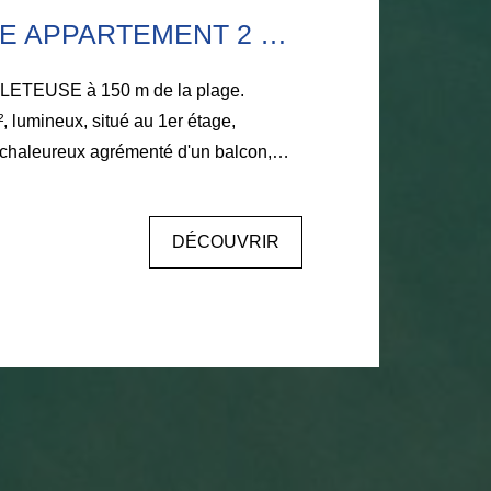
AMBLETEUSE APPARTEMENT 2 CHAMBRES
ETEUSE à 150 m de la plage.
 lumineux, situé au 1er étage,
chaleureux agrémenté d'un balcon,
nviviale dotée d'un coin cuisine, 2
'eau, toilettes séparés. Une cave ainsi
DÉCOUVRIR
écurisé. Une petite résidence,
ges réduites, grâce au syndic
ance paisible. La mer à pieds. Pour
 pour planifier une visite, contactez
66.52. Votre nouveau chez-vous vous