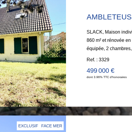
AMBLETEUS
SLACK, Maison indivi
860 m² et rénovée en 
équipée, 2 chambres, 
jeux. A l'étage : palier bureau, 4 chambres, 1 salle d'eau et
Ref. : 3329
une salle de bains. Beau jardin clos. 20 minutes à pieds
499 000 €
pour accès plage et 9
dont 3.96% TTC d'honoraires
EXCLUSIF
FACE MER