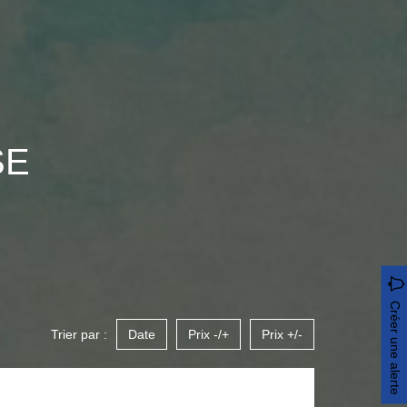
SE
Créer une alerte
Trier par :
Date
Prix -/+
Prix +/-