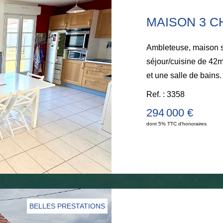
Nathalie Briançon : 0
Ambleteuse, maison 
séjour/cuisine de 42m
et une salle de bains
bien qui saura vous s
Ref. : 3358
travaux. A visiter ra
294 000 €
LARIVIERE WIMER
dont 5% TTC d'honoraires
BELLES PRESTATIONS