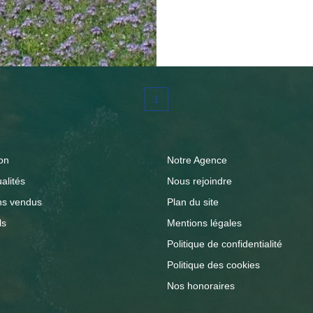
chambres et salle d'eau, DPE : C -Une maison de
comprenant un salon d
: une chambre. Poissi
salle de concert et réception. Buanderie, cha
Cour boisée. 6 parkings. Charme, excellent état, gros
1
potentiel : gîtes, ma
bureau.salle de concert. Rénovation de qualité.
BOULOY Tél : 06 377
on
Notre Agence
alités
Nous rejoindre
ns vendus
Plan du site
ls
Mentions légales
Politique de confidentialité
Politique des cookies
Nos honoraires