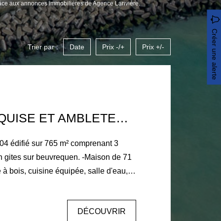
âce aux annonces immobilières de Agence Larivière.
Créer une alerte
Trier par :
Date
Prix -/+
Prix +/-
ENTRE MARQUISE ET AMBLETEUSE
04 édifié sur 765 m² comprenant 3
 à bois, cuisine équipée, salle d'eau,
er, grenier et une chambre. a finir de
DÉCOUVRIR
, salle d'eau, WC. À l'étage : 2