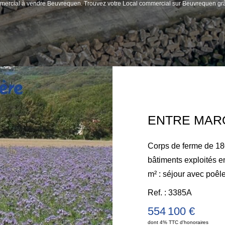
ommercial à vendre Beuvrequen. Trouvez votre Local commercial sur Beuvrequen gr
Corps de ferme de 18
bâtiments exploités en gites sur beuvrequen. -Maison de 71
m² : séjour avec poêle
salon. À l'étage : pali
Ref. : 3385A
renover. DPE : G -Une maison 125 m² comprenant séjour,
554 100 €
cuisine équipée, salon
dont 4% TTC d'honoraires