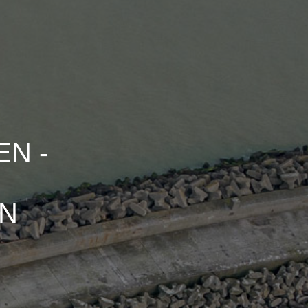
N -
N