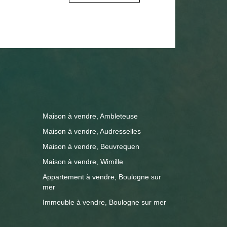
 122 m²
e 73 m², cuisine, salle d'eau. À l'étage
bilité de créer plus de chambres ou
ufferie. DPE / C
ison de vacances, résidence avec
 Anouck
 372 00
Maison à vendre, Ambleteuse
Maison à vendre, Audresselles
Maison à vendre, Beuvrequen
Maison à vendre, Wimille
Appartement à vendre, Boulogne sur
mer
Immeuble à vendre, Boulogne sur mer