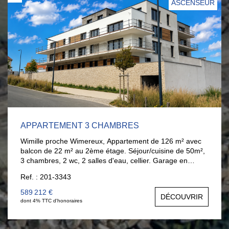
ASCENSEUR
APPARTEMENT 3 CHAMBRES
Wimille proche Wimereux, Appartement de 126 m² avec
balcon de 22 m² au 2ème étage. Séjour/cuisine de 50m²,
3 chambres, 2 wc, 2 salles d'eau, cellier. Garage en
supplément 26 000 € Disponible en fin d'année. Plage de
Ref. : 201-3343
Wimereux à pieds. AGENCE LARIVIERE WIMEREUX
03.21.32.42.67.
589 212 €
DÉCOUVRIR
dont 4% TTC d'honoraires