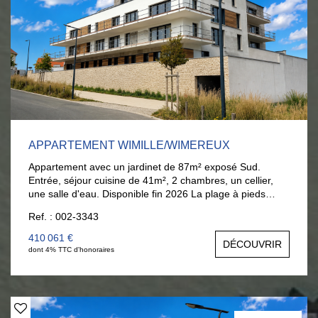
APPARTEMENT WIMILLE/WIMEREUX
Appartement avec un jardinet de 87m² exposé Sud.
Entrée, séjour cuisine de 41m², 2 chambres, un cellier,
une salle d'eau. Disponible fin 2026 La plage à pieds
Possibilité local pour profession libérale. Garage en
Ref. : 002-3343
supplément : 26 000 €
410 061 €
DÉCOUVRIR
dont 4% TTC d'honoraires