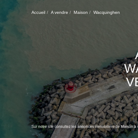
Accueil
A vendre
Maison
Wacquinghen
W
V
Sur notre site consultez les annonces immobilière de Maison 