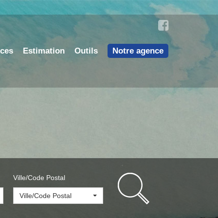
nces
Estimation
Outils
Notre agence
Ville/Code Postal
Ville/Code Postal