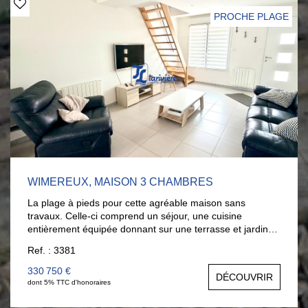
rangement et sous-sol complet. Pour les visites, contactez
PROCHE PLAGE
Nathalie Briançon au 06.11.25.70.67.
WIMEREUX, MAISON 3 CHAMBRES
La plage à pieds pour cette agréable maison sans
travaux. Celle-ci comprend un séjour, une cuisine
entièrement équipée donnant sur une terrasse et jardin
bien exposés, une salle d'eau moderne ainsi que 3 belles
Ref. : 3381
chambres. A l'extérieur, vous profiterez d'un jardin très
agréable avec un abri de jardin. Un bien vendu meublé,
330 750 €
DÉCOUVRIR
idéal pour une résidence secondaire ou un
dont 5% TTC d'honoraires
investissement locatif. Très bon DPE (C) Contactez-nous
dès maintenant pour plus d'informations ou pour