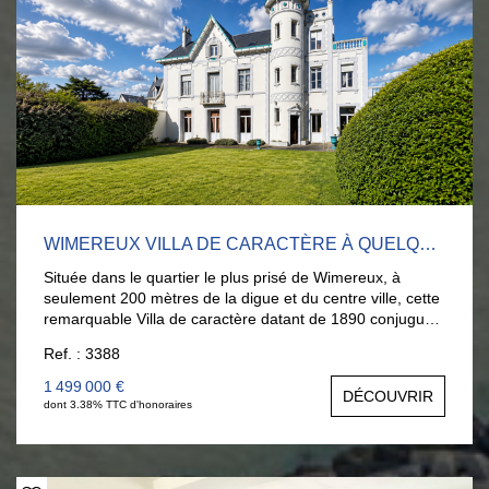
WIMEREUX VILLA DE CARACTÈRE À QUELQUES PAS DE LA MER.
Située dans le quartier le plus prisé de Wimereux, à
seulement 200 mètres de la digue et du centre ville, cette
remarquable Villa de caractère datant de 1890 conjugue
charme authentique, beaux volumes et emplacement
Ref. : 3388
d'exception. Développant 321m², la propriété offre de
beaux espaces de réception baignés de lumière, une
1 499 000 €
DÉCOUVRIR
cuisine équipée, 5 chambres, 2 salles de bains, une salle
dont 3.38% TTC d'honoraires
d'eau. Une belle grande terrasse s'ouvre sur un jardin de
1010m² (possibilité d'y intégrer une piscine) Les
prestations annexes renforcent le confort de cette
demeure ; double garage, nombreux espaces de