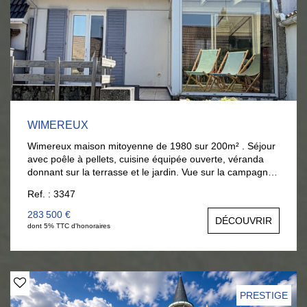
WIMEREUX
Wimereux maison mitoyenne de 1980 sur 200m² . Séjour
avec poêle à pellets, cuisine équipée ouverte, véranda
donnant sur la terrasse et le jardin. Vue sur la campagne.
A l'étage : 3 chambres et salle de bains. Combles
Ref. : 3347
aménagés. Jardin et garage. Pour visiter AGENCE
LARIVIERE 03.21.32.42.67.
283 500 €
DÉCOUVRIR
dont 5% TTC d'honoraires
PRESTIGE