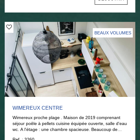
ouverte, - d'un séjour lumineux avec accès direct à la
terrasse, - d'une chambre et d'une salle d'eau. À l'étage :
- deux chambres + un dortoir, - d'une salle de bain
(douche et baignoire) - d'un WC. Les plus : la plage à
pieds, un grand garage, un cellier, une belle terrasse avec
jardinet sans entretien, et une chambre de plain-pied
BEAUX VOLUMES
avec sa salle d'eau, un atout rare sur le secteur. Idéal en
résidence principale comme secondaire. Bien rare à la
vente ! AGENCE LARIVIERE WIMEREUX :
03.21.32.42.67.
WIMEREUX CENTRE
Wimereux proche plage . Maison de 2019 comprenant
séjour poêle à pellets cuisine équipée ouverte, salle d'eau
wc. A l'étage : une chambre spacieuse. Beaucoup de
charme, excellent état, idéal résidence secondaire.
Ref. : 3260