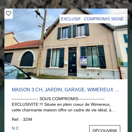
organiser une visite AGENCE LARIVIERE Wimereux :
03.21.32.42.67.
EXCLUSIF
COMPROMIS SIGNÉ
MAISON 3 CH, JARDIN, GARAGE, WIMEREUX CENTRE
------------------ SOUS COMPROMIS------------------
EXCLUSIVITE !!! Située en plein coeur de Wimereux,
cette charmante maison offre un cadre de vie idéal, à
proximité immédiate des commerces et de la plage. Elle
Ref. : 3294
se compose au rez-de-chaussée : - d'une entrée avec
placard, - d'un WC indépendant, - d'une cuisine équipée
N.C
DÉCOUVRIR